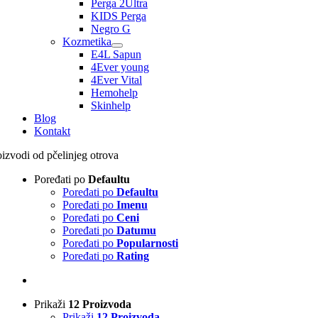
Perga 2Ultra
KIDS Perga
Negro G
Kozmetika
E4L Sapun
4Ever young
4Ever Vital
Hemohelp
Skinhelp
Blog
Kontakt
oizvodi od pčelinjeg otrova
Poređati po
Defaultu
Poređati po
Defaultu
Poređati po
Imenu
Poređati po
Ceni
Poređati po
Datumu
Poređati po
Popularnosti
Poređati po
Rating
Prikaži
12 Proizvoda
Prikaži
12 Proizvoda