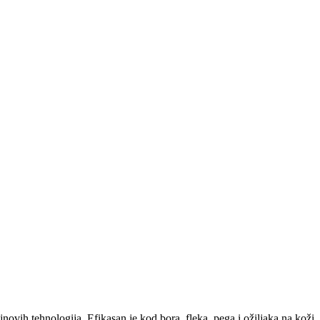
ajnovih tehnologija. Efikasan je kod bora, fleka, pega i ožiljaka na kož