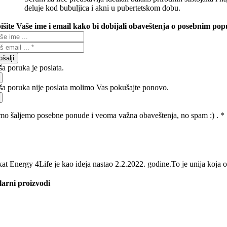
deluje kod bubuljica i akni u pubertetskom dobu.
išite Vaše ime i email kako bi dobijali obaveštenja o posebnim po
ošalji
ša poruka je poslata.
ša poruka nije poslata molimo Vas pokušajte ponovo.
mo šaljemo posebne ponude i veoma važna obaveštenja, no spam :) . *
kat Energy 4Life je kao ideja nastao 2.2.2022. godine.То je unija koja o
arni proizvodi