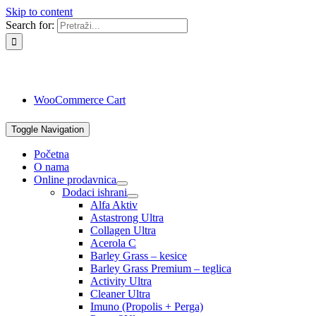
Skip to content
Search for:
WooCommerce Cart
Toggle Navigation
Početna
O nama
Online prodavnica
Dodaci ishrani
Alfa Aktiv
Astastrong Ultra
Collagen Ultra
Acerola C
Barley Grass – kesice
Barley Grass Premium – teglica
Activity Ultra
Cleaner Ultra
Imuno (Propolis + Perga)