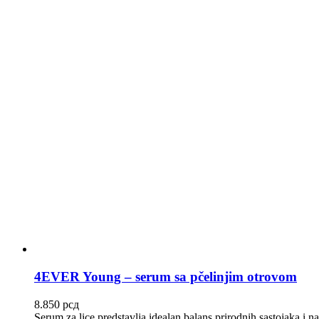
4EVER Young – serum sa pčelinjim otrovom
8.850
рсд
Serum za lice predstavlja idealan balans prirodnih sastojaka i n