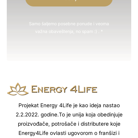
Samo šaljemo posebne ponude i veoma
važna obaveštenja, no spam :) . *
Projekat Energy 4Life je kao ideja nastao
2.2.2022. godine.То je unija koja obedinjuje
proizvođače, potrošače i distributere koje
Energy4Life ovlasti ugovorom o franšizi i