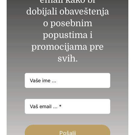
dobijali obaveštenja
o posebnim
popustima i
promocijama pre
svih.
Pošalji