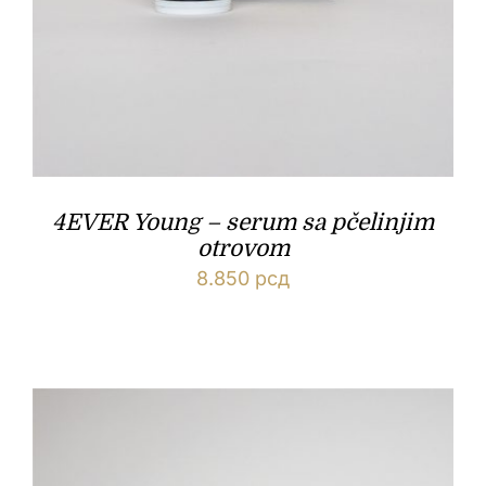
4EVER Young – serum sa pčelinjim
otrovom
8.850
рсд