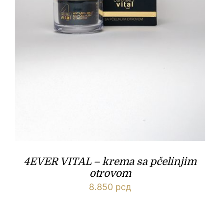
4EVER VITAL – krema sa pčelinjim
otrovom
8.850
рсд