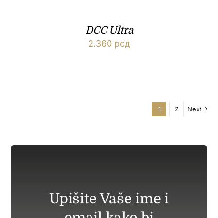
DCC Ultra
2.360
рсд
1
2
Next
Upišite Vaše ime i
email kako bi