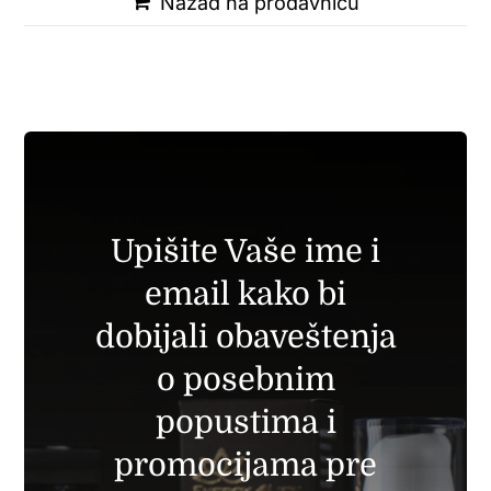
Nazad na prodavnicu
Upišite Vaše ime i
email kako bi
dobijali obaveštenja
o posebnim
popustima i
promocijama pre