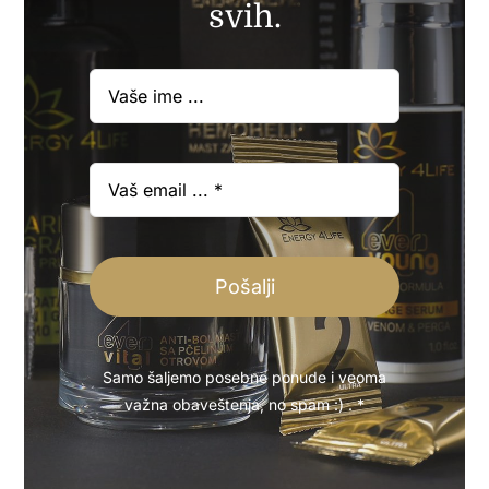
svih.
Pošalji
Samo šaljemo posebne ponude i veoma
važna obaveštenja, no spam :) . *