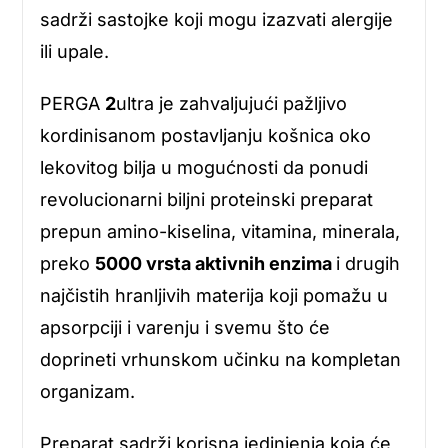
sadrži sastojke koji mogu izazvati alergije
ili upale.
PERGA
2
ultra je zahvaljujući pažljivo
kordinisanom postavljanju košnica oko
lekovitog bilja u mogućnosti da ponudi
revolucionarni biljni proteinski preparat
prepun amino-kiselina, vitamina, minerala,
preko
5000 vrsta aktivnih enzima
i drugih
najčistih hranljivih materija koji pomažu u
apsorpciji i varenju i svemu što će
doprineti vrhunskom učinku na kompletan
organizam.
Preparat sadrži korisna jedinjenja koja će