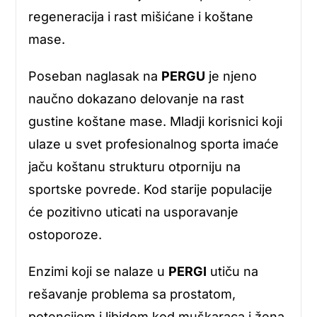
regeneracija i rast mišićane i koštane
mase.
Poseban naglasak na
PERGU
je njeno
naučno dokazano delovanje na rast
gustine koštane mase. Mladji korisnici koji
ulaze u svet profesionalnog sporta imaće
jaču koštanu strukturu otporniju na
sportske povrede. Kod starije populacije
će pozitivno uticati na usporavanje
ostoporoze.
Enzimi koji se nalaze u
PERGI
utiču na
rešavanje problema sa prostatom,
potencijom i libidom kod muškaraca i žena.