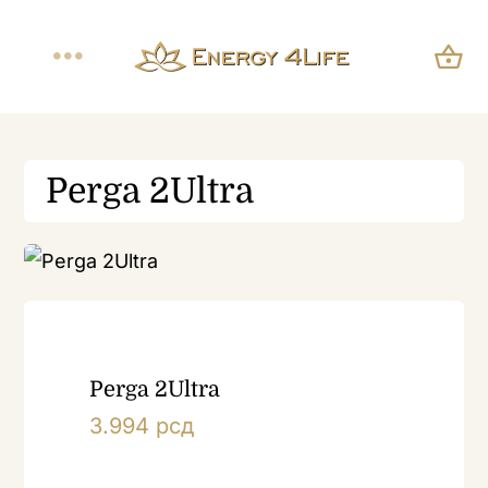
Skip
to
Toggle
content
Navigation
Početna
Perga 2Ultra
O nama
Online prodavnica
Blog
Perga 2Ultra
Kontakt
3.994
рсд