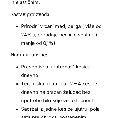
ih elastičnim.
Sastav proizvoda:
Prirodni vrcani med, perga ( više od
24% ), prirodnje pčelinje voštine (
manje od 0,1%)
Način upotrebe:
Preventivna upotreba: 1 kesica
dnevno
Terapijska upotreba: 2 – 4 kesice
dnevno na prazan želudac bez
upotrebe bilo koje vrste tečnosti
Sadržaj iz jedne kesice ujutru, pola
sata pre obroka, postepenim