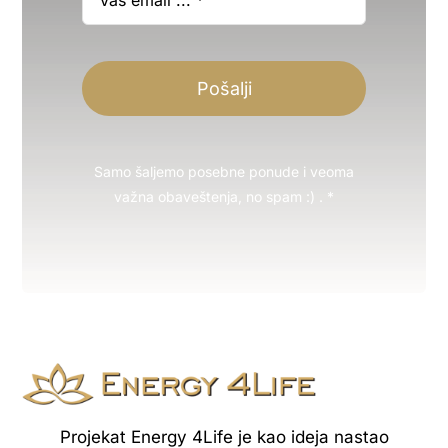
Pošalji
Samo šaljemo posebne ponude i veoma
važna obaveštenja, no spam :) . *
Projekat Energy 4Life je kao ideja nastao