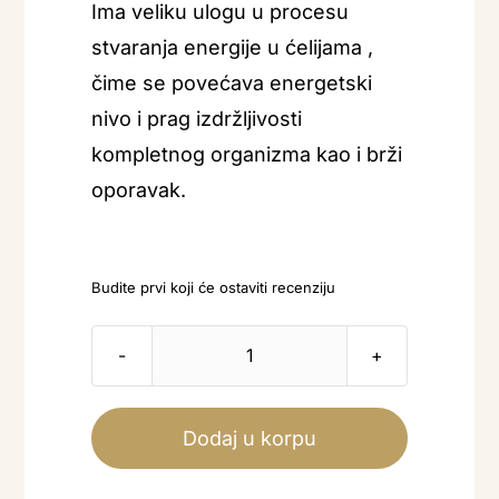
Ima veliku ulogu u procesu
stvaranja energije u ćelijama ,
čime se povećava energetski
nivo i prag izdržljivosti
kompletnog organizma kao i brži
oporavak.
Budite prvi koji će ostaviti recenziju
Perga
2Ultra
количина
Dodaj u korpu