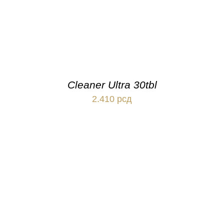
Cleaner Ultra 30tbl
2.410
рсд