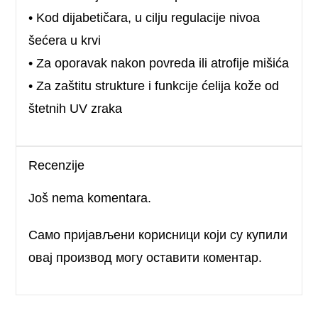
• Kod dijabetičara, u cilju regulacije nivoa
šećera u krvi
• Za oporavak nakon povreda ili atrofije mišića
• Za zaštitu strukture i funkcije ćelija kože od
štetnih UV zraka
Recenzije
Još nema komentara.
Само пријављени корисници који су купили
овај производ могу оставити коментар.