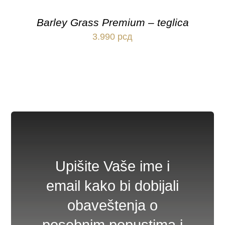
Barley Grass Premium – teglica
3.990
рсд
Upišite Vaše ime i
email kako bi dobijali
obaveštenja o
posebnim popustima i