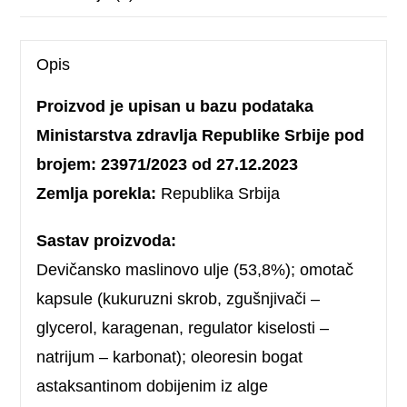
Opis
Proizvod je upisan u bazu podataka
Ministarstva zdravlja Republike Srbije pod
brojem: 23971/2023 od 27.12.2023
Zemlja porekla:
Republika Srbija
Sastav proizvoda:
Devičansko maslinovo ulje (53,8%); omotač
kapsule (kukuruzni skrob, zgušnjivači –
glycerol, karagenan, regulator kiselosti –
natrijum – karbonat); oleoresin bogat
astaksantinom dobijenim iz alge