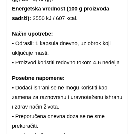
Energetska vrednost (100 g proizvoda
sadrži):
2550 kJ / 607 kcal.
Način upotrebe:
• Odrasli: 1 kapsula dnevno, uz obrok koji
uključuje masti.
• Proizvod koristiti redovno tokom 4-6 nedelja.
Posebne napomene:
• Dodaci ishrani se ne mogu koristiti kao
zamena za raznovrsnu i uravnoteženu ishranu
i zdrav način života.
• Preporučena dnevna doza se ne sme
prekoračiti.