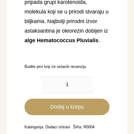
pripada grupi karotenoida,
molekula koji se u prirodi stvaraju u
biljkama. Najbolji prirodni izvor
astaksantina je oleorezin dobijen iz
alge Hematococcus Pluvialis
.
Budite prvi koji će ostaviti recenziju
Astastrong
Ultra
(Astaksantin)
Dodaj u korpu
количина
Katergorija:
Dodaci ishrani
Šifra:
R0004