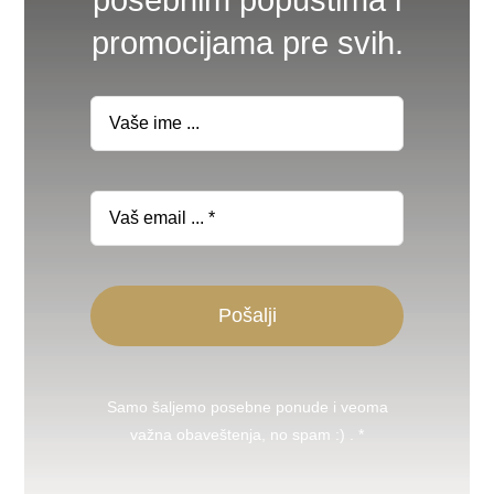
promocijama pre svih.
Pošalji
Samo šaljemo posebne ponude i veoma
važna obaveštenja, no spam :) . *