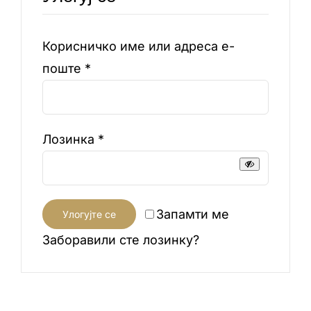
Корисничко име или адреса е-
Обавезно
поште
*
Обавезно
Лозинка
*
Запамти ме
Улогујте се
Заборавили сте лозинку?