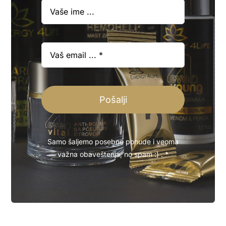
Pošalji
Samo šaljemo posebne ponude i veoma
važna obaveštenja, no spam :) . *