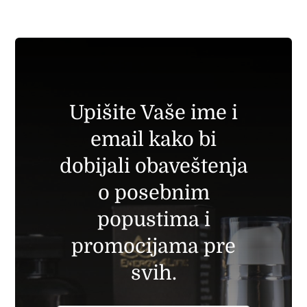
Upišite Vaše ime i
email kako bi
dobijali obaveštenja
o posebnim
popustima i
promocijama pre
svih.