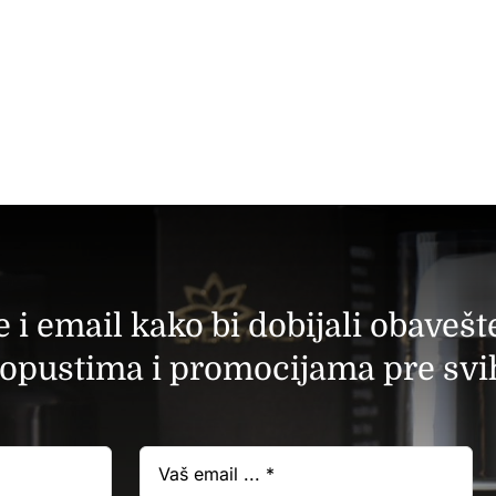
e i email kako bi dobijali obaveš
opustima i promocijama pre svi