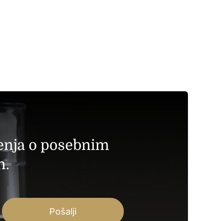
tenja o posebnim
h.
Pošalji