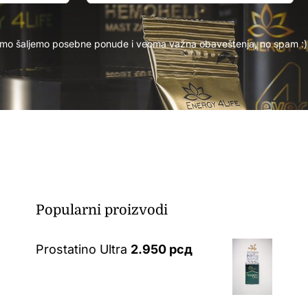
mo šaljemo posebne ponude i veoma važna obaveštenja, no spam :) 
Popularni proizvodi
Prostatino Ultra
2.950
рсд