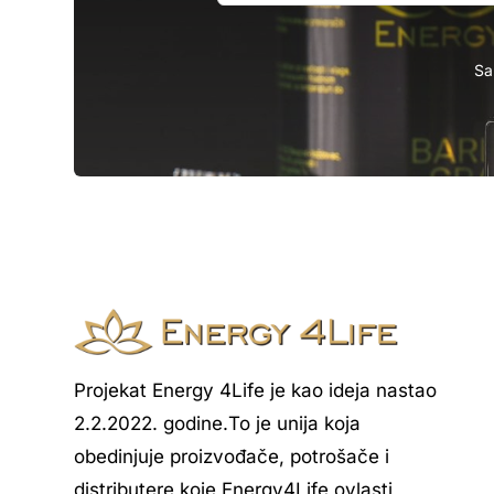
Sa
Projekat Energy 4Life je kao ideja nastao
2.2.2022. godine.То je unija koja
obedinjuje proizvođače, potrošače i
distributere koje Energy4Life ovlasti