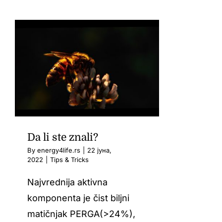
Da li ste znali?
By
energy4life.rs
|
22 јуна,
2022
|
Tips & Tricks
Najvrednija aktivna
komponenta je čist biljni
matičnjak PERGA(>24%),