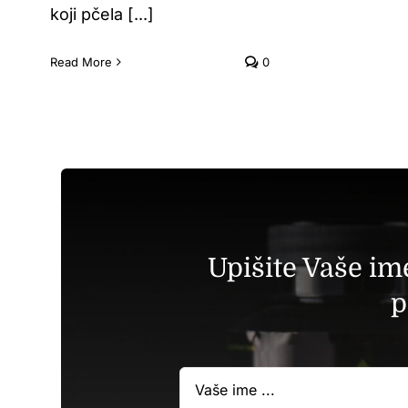
koji pčela [...]
Read More
0
Upišite Vaše im
p